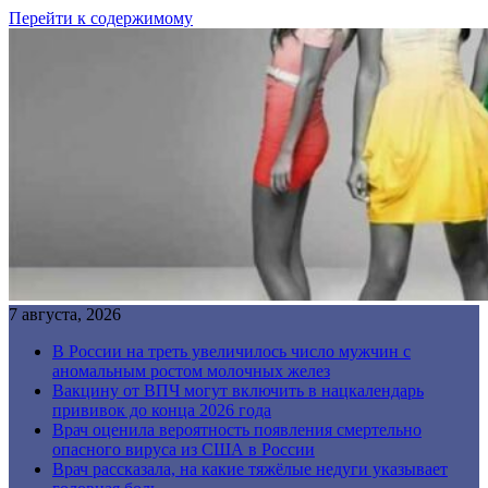
Перейти к содержимому
7 августа, 2026
В России на треть увеличилось число мужчин с
аномальным ростом молочных желез
Вакцину от ВПЧ могут включить в нацкалендарь
прививок до конца 2026 года
Врач оценила вероятность появления смертельно
опасного вируса из США в России
Врач рассказала, на какие тяжёлые недуги указывает