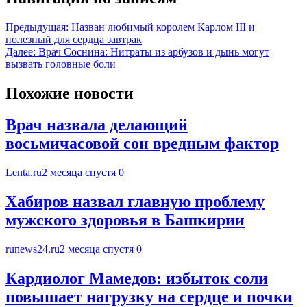
Предыдущая:
Назван любимый королем Карлом III и
полезный для сердца завтрак
Далее:
Врач Соснина: Нитраты из арбузов и дынь могут
вызвать головные боли
Похожие новости
Врач назвала делающий
восьмичасовой сон вредным фактор
Lenta.ru
2 месяца спустя
0
Хабиров назвал главную проблему
мужского здоровья в Башкирии
runews24.ru
2 месяца спустя
0
Кардиолог Мамедов: избыток соли
повышает нагрузку на сердце и почки