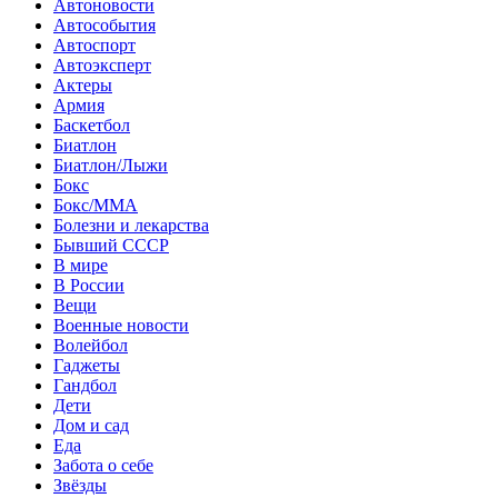
Автоновости
Автособытия
Автоспорт
Автоэксперт
Актеры
Армия
Баскетбол
Биатлон
Биатлон/Лыжи
Бокс
Бокс/MMA
Болезни и лекарства
Бывший СССР
В мире
В России
Вещи
Военные новости
Волейбол
Гаджеты
Гандбол
Дети
Дом и сад
Еда
Забота о себе
Звёзды