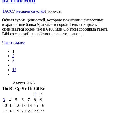
на €100 млн
ТАСС
7 месяцев спустя
0
1 минуты
Общая сумма ценностей, которую похитили неизвестные
в хранилище банка Sparkasse в городе Гельзенкирхен,
оценивается более чем в €100 млн Об этом сообщила газета
Bild со ссылкой на собственные источники….
Читать далее
1
2
3
…
13
Август 2026
Пн
Вт
Ср
Чт
Пт
Сб
Вс
1
2
3
4
5
6
7
8
9
10
11
12
13
14
15
16
17
18
19
20
21
22
23