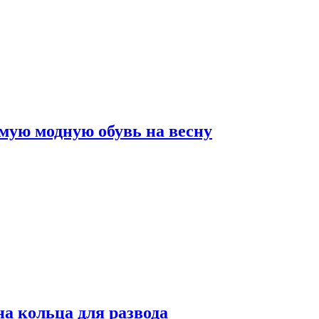
мую модную обувь на весну
на кольца для развода