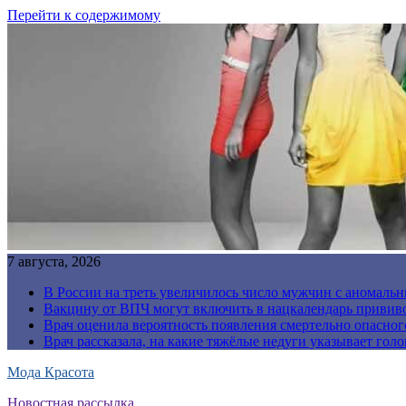
Перейти к содержимому
7 августа, 2026
В России на треть увеличилось число мужчин с аномаль
Вакцину от ВПЧ могут включить в нацкалендарь прививо
Врач оценила вероятность появления смертельно опасно
Врач рассказала, на какие тяжёлые недуги указывает голо
Мода Красота
Новостная рассылка