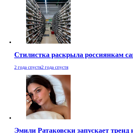
Стилистка раскрыла россиянкам са
2 года спустя
2 года спустя
Эмили Ратаковски запускает тренд 