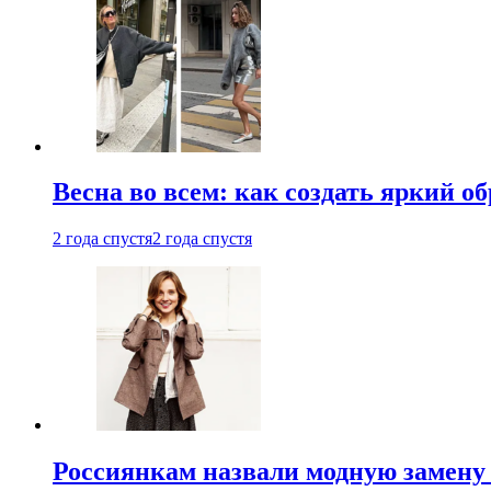
Весна во всем: как создать яркий о
2 года спустя
2 года спустя
Россиянкам назвали модную замену