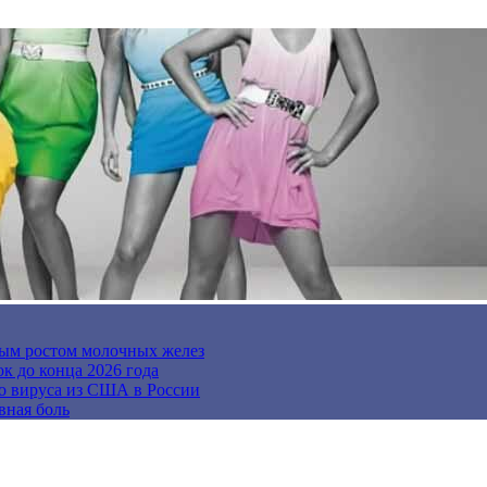
ным ростом молочных желез
к до конца 2026 года
го вируса из США в России
вная боль