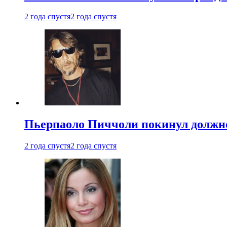
2 года спустя
2 года спустя
Пьерпаоло Пиччоли покинул должнос
2 года спустя
2 года спустя