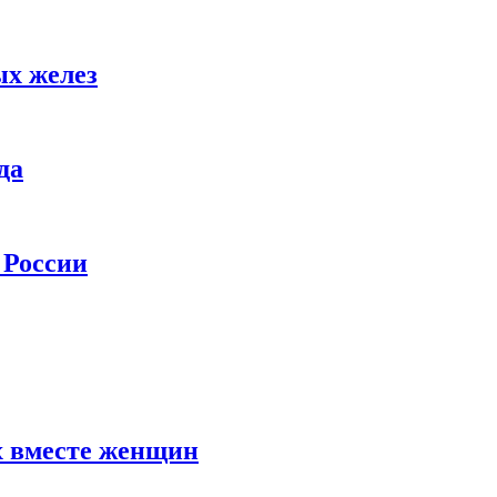
ых желез
да
 России
х вместе женщин