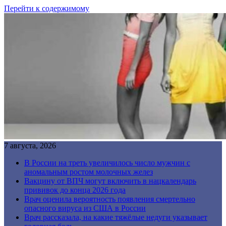
Перейти к содержимому
7 августа, 2026
В России на треть увеличилось число мужчин с
аномальным ростом молочных желез
Вакцину от ВПЧ могут включить в нацкалендарь
прививок до конца 2026 года
Врач оценила вероятность появления смертельно
опасного вируса из США в России
Врач рассказала, на какие тяжёлые недуги указывает