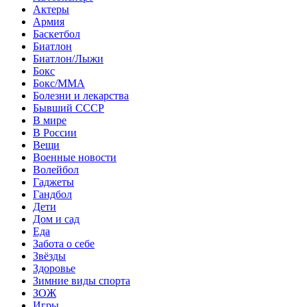
Актеры
Армия
Баскетбол
Биатлон
Биатлон/Лыжи
Бокс
Бокс/MMA
Болезни и лекарства
Бывший СССР
В мире
В России
Вещи
Военные новости
Волейбол
Гаджеты
Гандбол
Дети
Дом и сад
Еда
Забота о себе
Звёзды
Здоровье
Зимние виды спорта
ЗОЖ
Игры