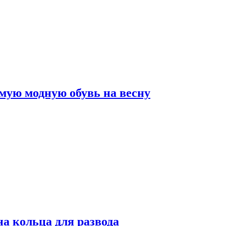
мую модную обувь на весну
на кольца для развода