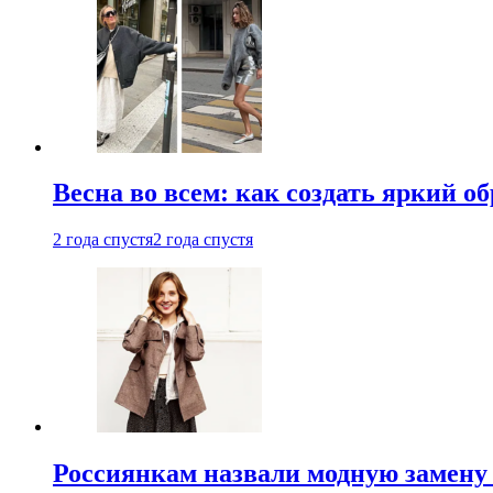
Весна во всем: как создать яркий о
2 года спустя
2 года спустя
Россиянкам назвали модную замену