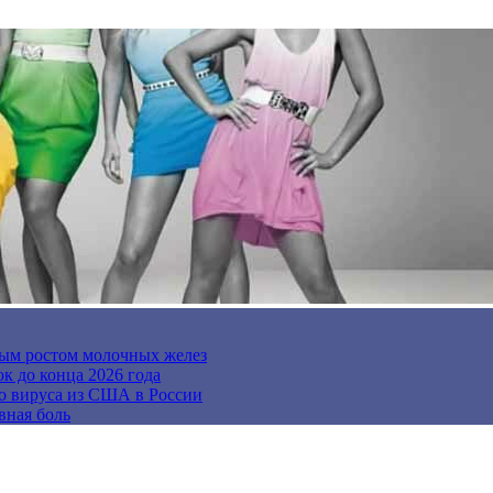
ным ростом молочных желез
к до конца 2026 года
го вируса из США в России
вная боль