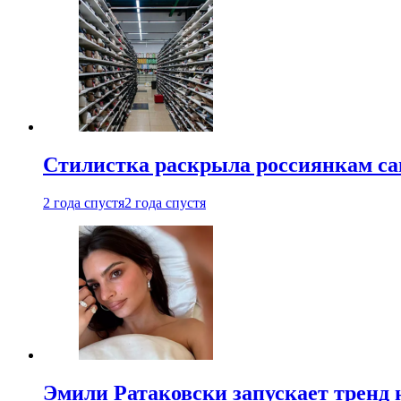
Стилистка раскрыла россиянкам са
2 года спустя
2 года спустя
Эмили Ратаковски запускает тренд 