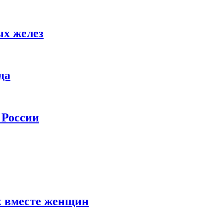
ых желез
да
 России
х вместе женщин