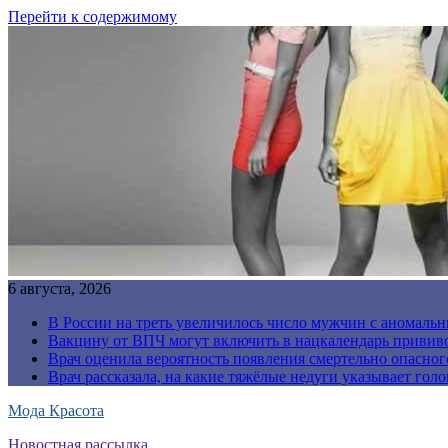
Перейти к содержимому
6 августа, 2026
В России на треть увеличилось число мужчин с аномаль
Вакцину от ВПЧ могут включить в нацкалендарь прививо
Врач оценила вероятность появления смертельно опасно
Врач рассказала, на какие тяжёлые недуги указывает голо
Мода Красота
Новостная рассылка