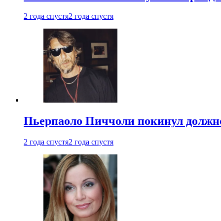
2 года спустя
2 года спустя
Пьерпаоло Пиччоли покинул должнос
2 года спустя
2 года спустя