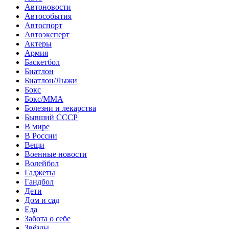
Автоновости
Автособытия
Автоспорт
Автоэксперт
Актеры
Армия
Баскетбол
Биатлон
Биатлон/Лыжи
Бокс
Бокс/MMA
Болезни и лекарства
Бывший СССР
В мире
В России
Вещи
Военные новости
Волейбол
Гаджеты
Гандбол
Дети
Дом и сад
Еда
Забота о себе
Звёзды