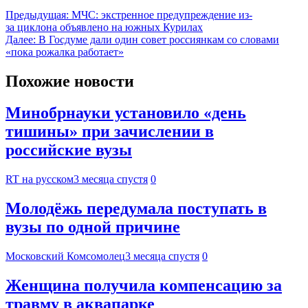
Предыдущая:
МЧС: экстренное предупреждение из-
за циклона объявлено на южных Курилах
Далее:
В Госдуме дали один совет россиянкам со словами
«пока рожалка работает»
Похожие новости
Минобрнауки установило «день
тишины» при зачислении в
российские вузы
RT на русском
3 месяца спустя
0
Молодёжь передумала поступать в
вузы по одной причине
Московский Комсомолец
3 месяца спустя
0
Женщина получила компенсацию за
травму в аквапарке