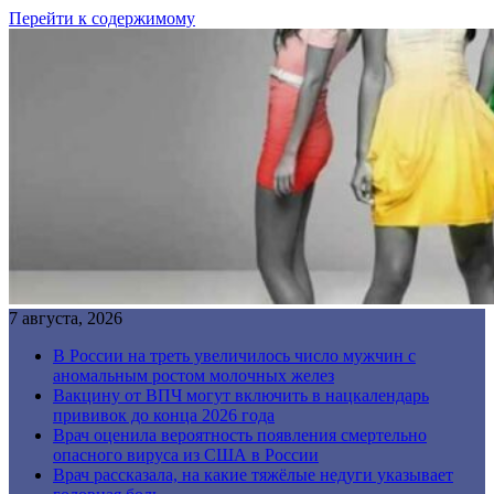
Перейти к содержимому
7 августа, 2026
В России на треть увеличилось число мужчин с
аномальным ростом молочных желез
Вакцину от ВПЧ могут включить в нацкалендарь
прививок до конца 2026 года
Врач оценила вероятность появления смертельно
опасного вируса из США в России
Врач рассказала, на какие тяжёлые недуги указывает