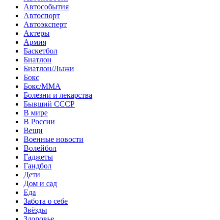
Автособытия
Автоспорт
Автоэксперт
Актеры
Армия
Баскетбол
Биатлон
Биатлон/Лыжи
Бокс
Бокс/MMA
Болезни и лекарства
Бывший СССР
В мире
В России
Вещи
Военные новости
Волейбол
Гаджеты
Гандбол
Дети
Дом и сад
Еда
Забота о себе
Звёзды
Здоровье