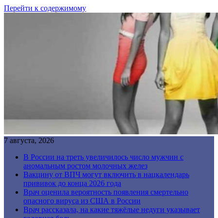
Перейти к содержимому
7 августа, 2026
В России на треть увеличилось число мужчин с
аномальным ростом молочных желез
Вакцину от ВПЧ могут включить в нацкалендарь
прививок до конца 2026 года
Врач оценила вероятность появления смертельно
опасного вируса из США в России
Врач рассказала, на какие тяжёлые недуги указывает