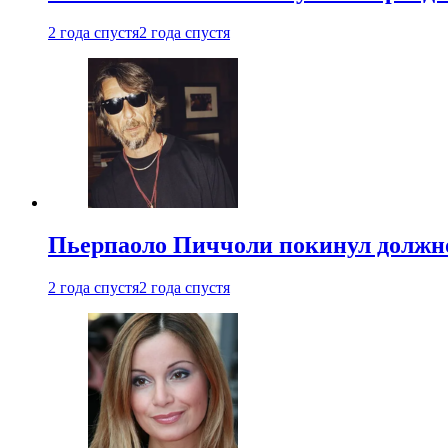
2 года спустя
2 года спустя
Пьерпаоло Пиччоли покинул должнос
2 года спустя
2 года спустя