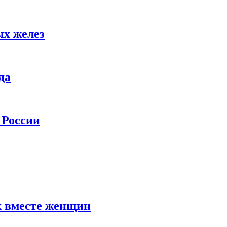
ых желез
да
 России
х вместе женщин