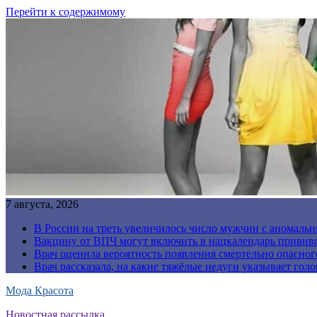
Перейти к содержимому
7 августа, 2026
В России на треть увеличилось число мужчин с аномаль
Вакцину от ВПЧ могут включить в нацкалендарь прививо
Врач оценила вероятность появления смертельно опасно
Врач рассказала, на какие тяжёлые недуги указывает голо
Мода Красота
Новостная рассылка