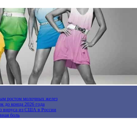
ным ростом молочных желез
к до конца 2026 года
го вируса из США в России
вная боль