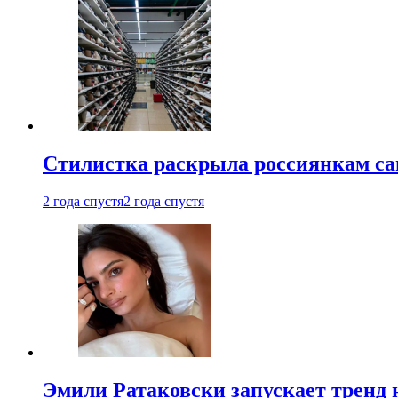
Стилистка раскрыла россиянкам са
2 года спустя
2 года спустя
Эмили Ратаковски запускает тренд 