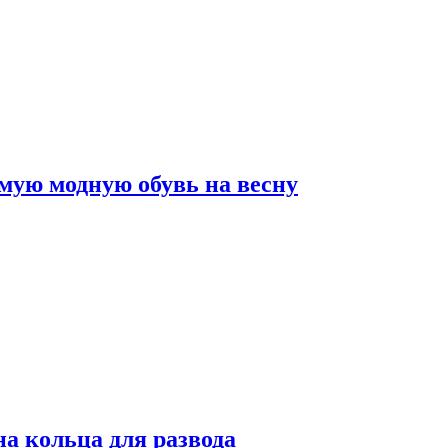
мую модную обувь на весну
на кольца для развода