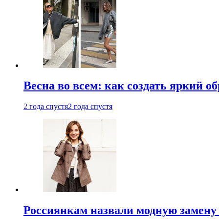
Весна во всем: как создать яркий о
2 года спустя
2 года спустя
Россиянкам назвали модную замену